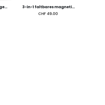
3-in-1 kabelloses Ladegerät
3-in-1 faltbares magnetisches kabelloses Ladegerät
CHF 49.00