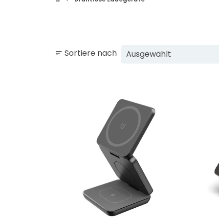
Sortiere nach
sort