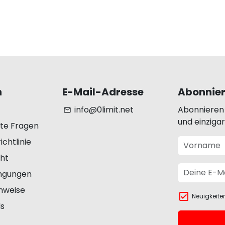
n
E-Mail-Adresse
Abonnier
info@0limit.net
Abonnieren
email
und einziga
lte Fragen
chtlinie
ht
ngungen
inweise
Neuigkeite
ls